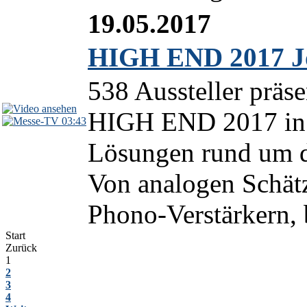
19.05.2017
HIGH END 2017 Jou
538 Aussteller präse
HIGH END 2017 in 
03:43
Lösungen rund um d
Von analogen Schätz
Phono-Verstärkern, b
Start
Zurück
1
2
3
4