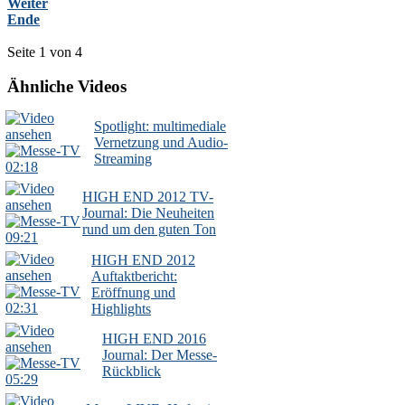
Weiter
Ende
Seite 1 von 4
Ähnliche Videos
Spotlight: multimediale
Vernetzung und Audio-
Streaming
02:18
HIGH END 2012 TV-
Journal: Die Neuheiten
rund um den guten Ton
09:21
HIGH END 2012
Auftaktbericht:
Eröffnung und
02:31
Highlights
HIGH END 2016
Journal: Der Messe-
Rückblick
05:29