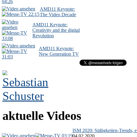
04:26
AMD11 Keynote:
22:15
The Video Decade
AMD11 Keynote:
Creativity and the digital
Revolution
33:08
AMD11 Keynote:
New Generation TV
31:03
aktuelle Videos
ISM 2020: Süßigkeiten-Trends, ex
03:19
04.02.2020