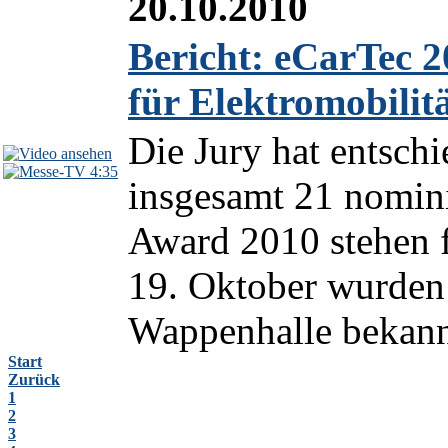
20.10.2010
Bericht: eCarTec 2
für Elektromobilit
Die Jury hat entsch
4:35
insgesamt 21 nomin
Award 2010 stehen f
19. Oktober wurden
Wappenhalle bekannt
Start
Zurück
1
2
3