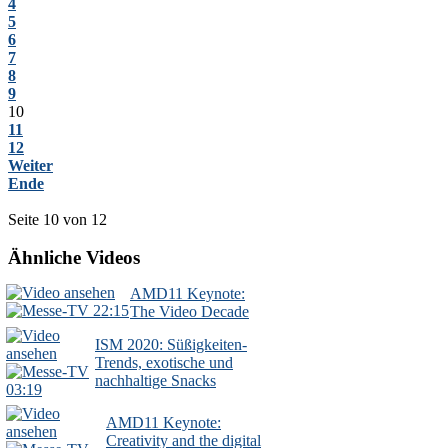
4
5
6
7
8
9
10
11
12
Weiter
Ende
Seite 10 von 12
Ähnliche Videos
AMD11 Keynote:
22:15
The Video Decade
ISM 2020: Süßigkeiten-
Trends, exotische und
nachhaltige Snacks
03:19
AMD11 Keynote:
Creativity and the digital