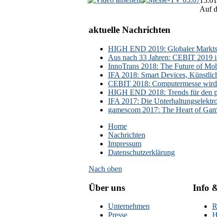
15.01
Auf d
aktuelle Nachrichten
HIGH END 2019: Globaler Marktsch
Aus nach 33 Jahren: CEBIT 2019 i
InnoTrans 2018: The Future of Mobi
IFA 2018: Smart Devices, Künstlic
CEBIT 2018: Computermesse wird 
HIGH END 2018: Trends für den p
IFA 2017: Die Unterhaltungselektr
gamescom 2017: The Heart of Gami
Home
Nachrichten
Impressum
Datenschutzerklärung
Nach oben
Über uns
Info 
Unternehmen
R
Presse
H