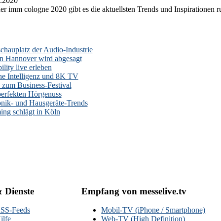
.2020
er imm cologne 2020 gibt es die aktuellsten Trends und Inspirationen 
auplatz der Audio-Industrie
n Hannover wird abgesagt
lity live erleben
he Intelligenz und 8K TV
zum Business-Festival
erfekten Hörgenuss
onik- und Hausgeräte-Trends
ng schlägt in Köln
& Dienste
Empfang von messelive.tv
SS-Feeds
Mobil-TV (iPhone / Smartphone)
ilfe
Web-TV (High Definition)