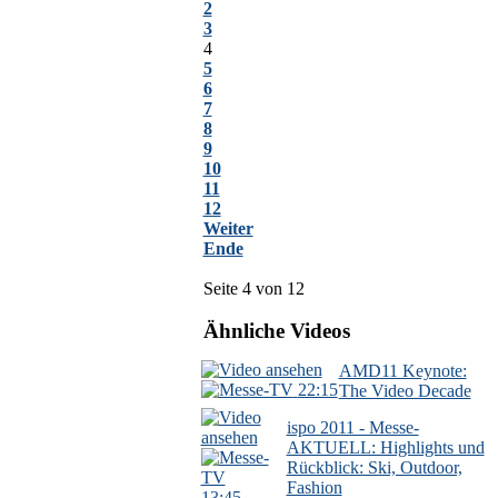
2
3
4
5
6
7
8
9
10
11
12
Weiter
Ende
Seite 4 von 12
Ähnliche Videos
AMD11 Keynote:
22:15
The Video Decade
ispo 2011 - Messe-
AKTUELL: Highlights und
Rückblick: Ski, Outdoor,
Fashion
13:45