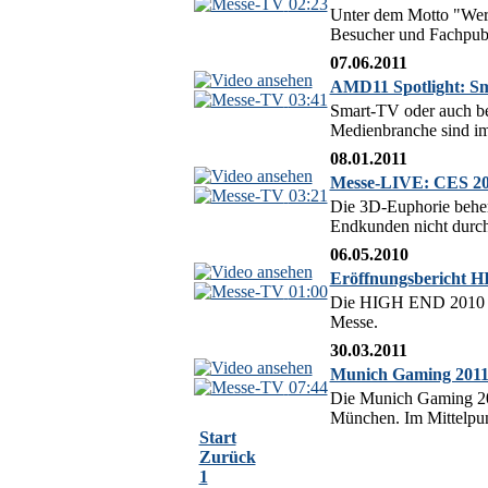
02:23
Unter dem Motto "Wert 
Besucher und Fachpubli
07.06.2011
AMD11 Spotlight: Sm
03:41
Smart-TV oder auch be
Medienbranche sind im
08.01.2011
Messe-LIVE: CES 201
03:21
Die 3D-Euphorie beherr
Endkunden nicht durchs
06.05.2010
Eröffnungsbericht 
01:00
Die HIGH END 2010 in 
Messe.
30.03.2011
Munich Gaming 2011
07:44
Die Munich Gaming 201
München. Im Mittelpunk
Start
Zurück
1