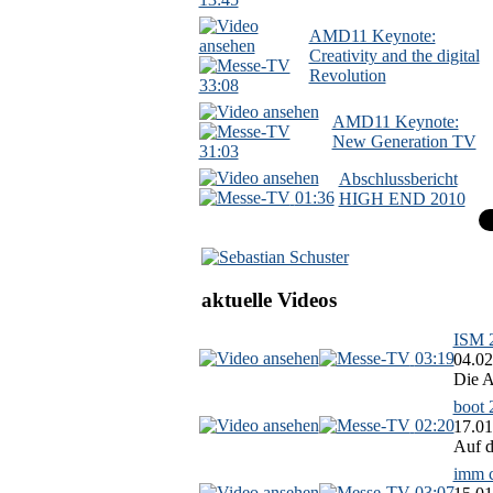
AMD11 Keynote:
Creativity and the digital
Revolution
33:08
AMD11 Keynote:
New Generation TV
31:03
Abschlussbericht
01:36
HIGH END 2010
aktuelle Videos
ISM 2
03:19
04.02
Die A
boot 
02:20
17.01
Auf d
imm c
03:07