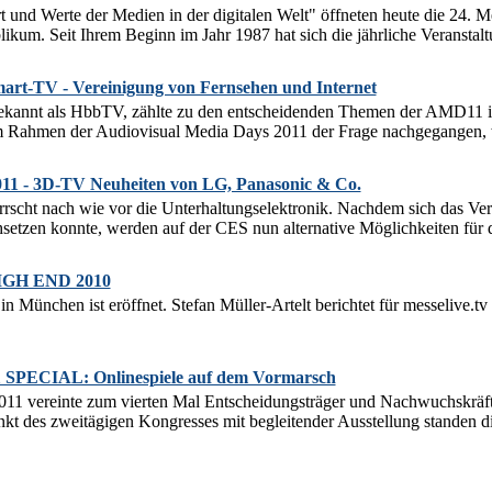
und Werte der Medien in der digitalen Welt" öffneten heute die 24. M
kum. Seit Ihrem Beginn im Jahr 1987 hat sich die jährliche Veranstaltu
art-TV - Vereinigung von Fernsehen und Internet
kannt als HbbTV, zählte zu den entscheidenden Themen der AMD11 i
 Rahmen der Audiovisual Media Days 2011 der Frage nachgegangen, w
1 - 3D-TV Neuheiten von LG, Panasonic & Co.
scht nach wie vor die Unterhaltungselektronik. Nachdem sich das Verf
etzen konnte, werden auf der CES nun alternative Möglichkeiten für d
HIGH END 2010
München ist eröffnet. Stefan Müller-Artelt berichtet für messelive.
 SPECIAL: Onlinespiele auf dem Vormarsch
1 vereinte zum vierten Mal Entscheidungsträger und Nachwuchskräft
t des zweitägigen Kongresses mit begleitender Ausstellung standen di