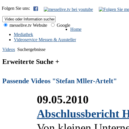
Folgen Sie uns:
messelive.tv Website
Google
Home
Mediathek
Videoservice Messen & Aussteller
Videos
Suchergebnisse
Erweiterte Suche +
Passende Videos "Stefan Mller-Artelt"
09.05.2010
Abschlussbericht
Von kleinen Untern