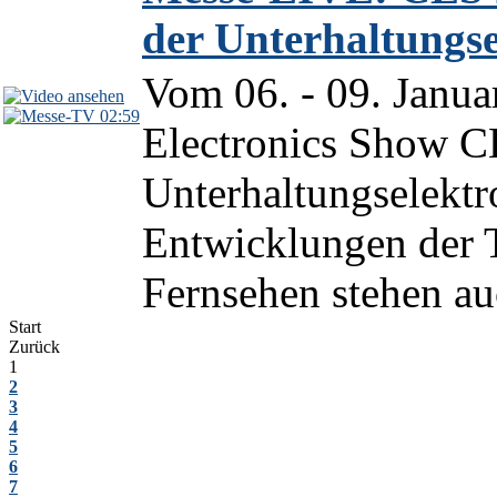
der Unterhaltungse
Vom 06. - 09. Janua
02:59
Electronics Show CE
Unterhaltungselektr
Entwicklungen der 
Fernsehen stehen au
Start
Zurück
1
2
3
4
5
6
7