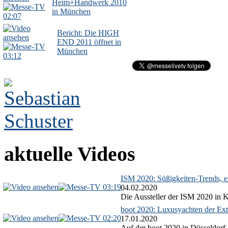
Heim+Handwerk 2010
in München
02:07
Bericht: Die HIGH
END 2011 öffnet in
München
03:12
aktuelle Videos
ISM 2020: Süßigkeiten-Trends, ex
03:19
04.02.2020
Die Aussteller der ISM 2020 in Kö
boot 2020: Luxusyachten der Ext
02:20
17.01.2020
Auf der boot 2020 in Düsseldorf 