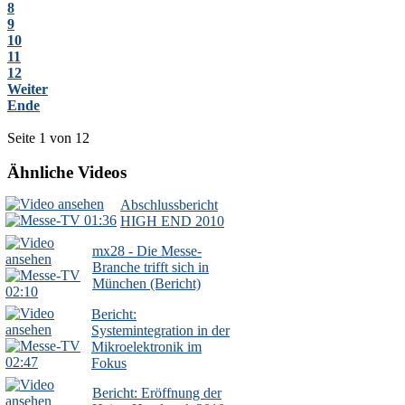
8
9
10
11
12
Weiter
Ende
Seite 1 von 12
Ähnliche Videos
Abschlussbericht
01:36
HIGH END 2010
mx28 - Die Messe-
Branche trifft sich in
München (Bericht)
02:10
Bericht:
Systemintegration in der
Mikroelektronik im
02:47
Fokus
Bericht: Eröffnung der