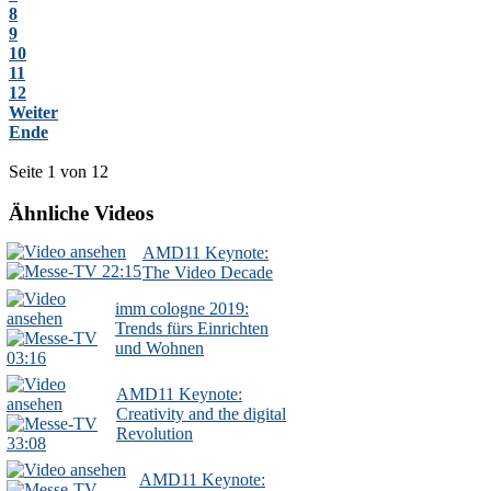
8
9
10
11
12
Weiter
Ende
Seite 1 von 12
Ähnliche Videos
AMD11 Keynote:
22:15
The Video Decade
imm cologne 2019:
Trends fürs Einrichten
und Wohnen
03:16
AMD11 Keynote:
Creativity and the digital
Revolution
33:08
AMD11 Keynote: