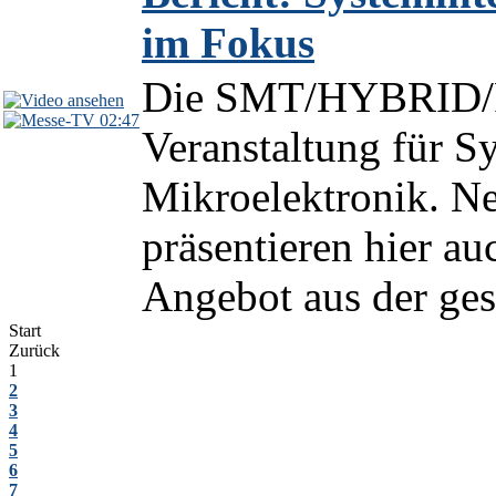
im Fokus
Die SMT/HYBRID/P
02:47
Veranstaltung für Sy
Mikroelektronik. N
präsentieren hier auc
Angebot aus der ges
Start
Zurück
1
2
3
4
5
6
7