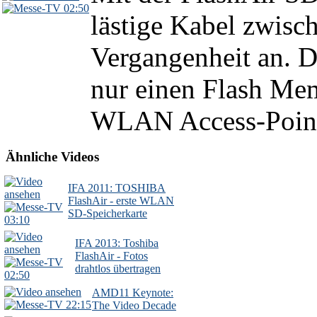
02:50
lästige Kabel zwisc
Vergangenheit an. D
nur einen Flash Me
WLAN Access-Point 
Ähnliche Videos
IFA 2011: TOSHIBA
FlashAir - erste WLAN
SD-Speicherkarte
03:10
IFA 2013: Toshiba
FlashAir - Fotos
drahtlos übertragen
02:50
AMD11 Keynote:
22:15
The Video Decade