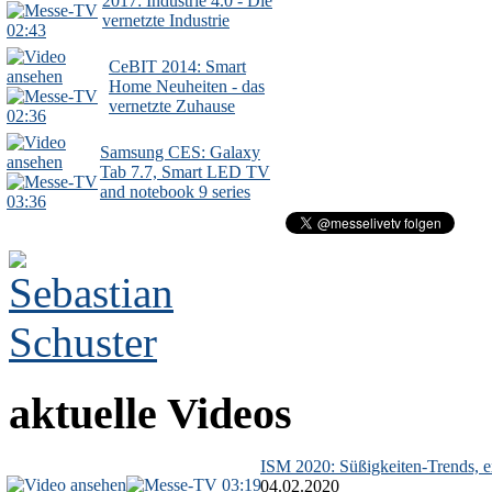
2017: Industrie 4.0 - Die
vernetzte Industrie
02:43
CeBIT 2014: Smart
Home Neuheiten - das
vernetzte Zuhause
02:36
Samsung CES: Galaxy
Tab 7.7, Smart LED TV
and notebook 9 series
03:36
aktuelle Videos
ISM 2020: Süßigkeiten-Trends, ex
03:19
04.02.2020