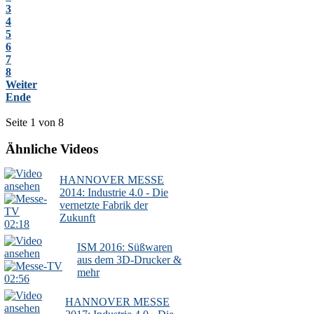
3
4
5
6
7
8
Weiter
Ende
Seite 1 von 8
Ähnliche Videos
HANNOVER MESSE
2014: Industrie 4.0 - Die
vernetzte Fabrik der
Zukunft
02:18
ISM 2016: Süßwaren
aus dem 3D-Drucker &
mehr
02:56
HANNOVER MESSE