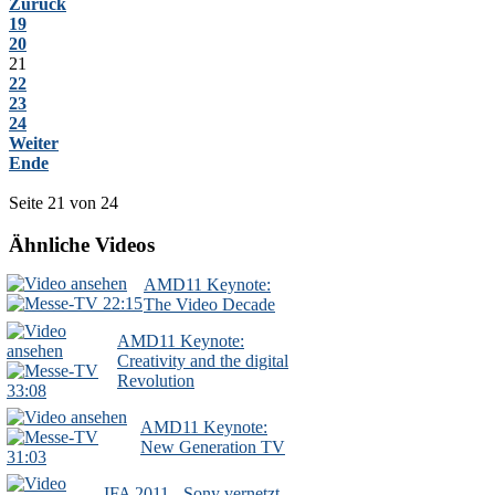
Zurück
19
20
21
22
23
24
Weiter
Ende
Seite 21 von 24
Ähnliche Videos
AMD11 Keynote:
22:15
The Video Decade
AMD11 Keynote:
Creativity and the digital
Revolution
33:08
AMD11 Keynote:
New Generation TV
31:03
IFA 2011 - Sony vernetzt