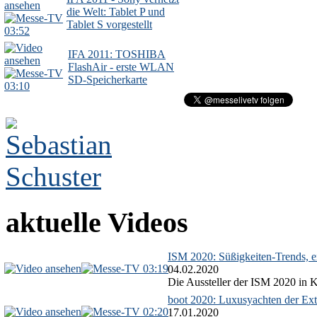
die Welt: Tablet P und
Tablet S vorgestellt
03:52
IFA 2011: TOSHIBA
FlashAir - erste WLAN
SD-Speicherkarte
03:10
aktuelle Videos
ISM 2020: Süßigkeiten-Trends, ex
03:19
04.02.2020
Die Aussteller der ISM 2020 in Kö
boot 2020: Luxusyachten der Ext
02:20
17.01.2020