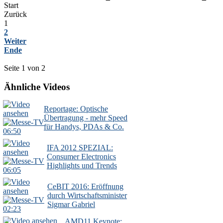
Start
Zurück
1
2
Weiter
Ende
Seite 1 von 2
Ähnliche Videos
Reportage: Optische
Übertragung - mehr Speed
für Handys, PDAs & Co.
06:50
IFA 2012 SPEZIAL:
Consumer Electronics
Highlights und Trends
06:05
CeBIT 2016: Eröffnung
durch Wirtschaftsminister
Sigmar Gabriel
02:23
AMD11 Keynote: