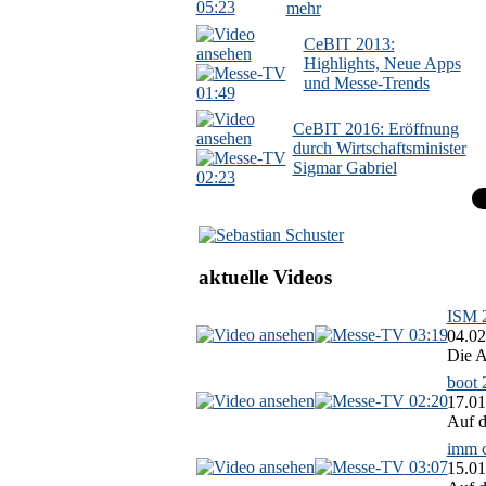
05:23
mehr
CeBIT 2013:
Highlights, Neue Apps
und Messe-Trends
01:49
CeBIT 2016: Eröffnung
durch Wirtschaftsminister
Sigmar Gabriel
02:23
aktuelle Videos
ISM 2
03:19
04.02
Die A
boot 
02:20
17.01
Auf d
imm c
03:07
15.01