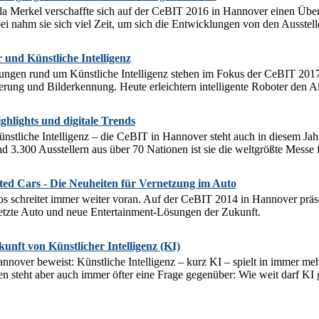
a Merkel verschaffte sich auf der CeBIT 2016 in Hannover einen Überb
ei nahm sie sich viel Zeit, um sich die Entwicklungen von den Ausstelle
und Künstliche Intelligenz
ungen rund um Künstliche Intelligenz stehen im Fokus der CeBIT 2017 
rung und Bilderkennung. Heute erleichtern intelligente Roboter den A
hlights und digitale Trends
nstliche Intelligenz – die CeBIT in Hannover steht auch in diesem Ja
nd 3.300 Ausstellern aus über 70 Nationen ist sie die weltgrößte Messe f
ed Cars - Die Neuheiten für Vernetzung im Auto
s schreitet immer weiter voran. Auf der CeBIT 2014 in Hannover präsen
etzte Auto und neue Entertainment-Lösungen der Zukunft.
nft von Künstlicher Intelligenz (KI)
over beweist: Künstliche Intelligenz – kurz KI – spielt in immer meh
 steht aber auch immer öfter eine Frage gegenüber: Wie weit darf KI g