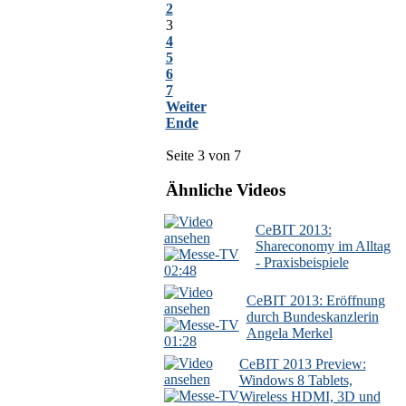
2
3
4
5
6
7
Weiter
Ende
Seite 3 von 7
Ähnliche Videos
CeBIT 2013:
Shareconomy im Alltag
- Praxisbeispiele
02:48
CeBIT 2013: Eröffnung
durch Bundeskanzlerin
Angela Merkel
01:28
CeBIT 2013 Preview:
Windows 8 Tablets,
Wireless HDMI, 3D und