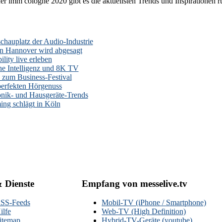
er imm cologne 2020 gibt es die aktuellsten Trends und Inspirationen 
auplatz der Audio-Industrie
n Hannover wird abgesagt
lity live erleben
he Intelligenz und 8K TV
zum Business-Festival
erfekten Hörgenuss
onik- und Hausgeräte-Trends
ng schlägt in Köln
& Dienste
Empfang von messelive.tv
SS-Feeds
Mobil-TV (iPhone / Smartphone)
ilfe
Web-TV (High Definition)
itemap
Hybrid-TV-Geräte (youtube)