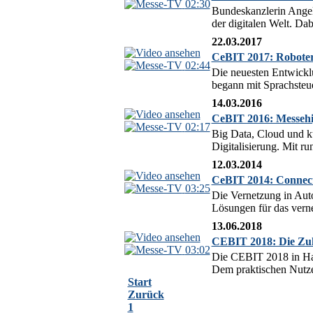
02:30
Bundeskanzlerin Angel
der digitalen Welt. Dab
22.03.2017
CeBIT 2017: Roboter 
02:44
Die neuesten Entwickl
begann mit Sprachsteue
14.03.2016
CeBIT 2016: Messehig
02:17
Big Data, Cloud und kü
Digitalisierung. Mit ru
12.03.2014
CeBIT 2014: Connect
03:25
Die Vernetzung in Auto
Lösungen für das vern
13.06.2018
CEBIT 2018: Die Zuku
03:02
Die CEBIT 2018 in Hann
Dem praktischen Nutzen
Start
Zurück
1