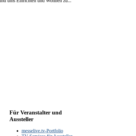
rund ums Einrichten und Wohnen zu...
Für Veranstalter und
Aussteller
messelive.tv-Portfolio