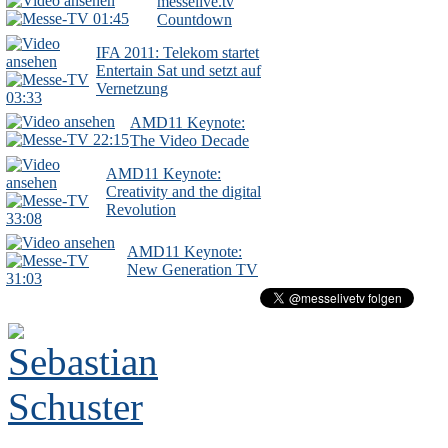
messelive.tv
01:45
Countdown
IFA 2011: Telekom startet
Entertain Sat und setzt auf
Vernetzung
03:33
AMD11 Keynote:
22:15
The Video Decade
AMD11 Keynote:
Creativity and the digital
Revolution
33:08
AMD11 Keynote:
New Generation TV
31:03