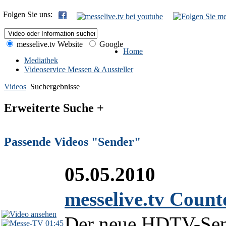
Folgen Sie uns:
messelive.tv Website
Google
Home
Mediathek
Videoservice Messen & Aussteller
Videos
Suchergebnisse
Erweiterte Suche +
Passende Videos "Sender"
05.05.2010
messelive.tv Coun
Der neue HDTV-Send
01:45