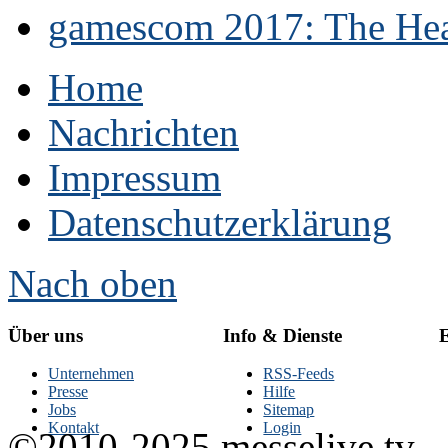
gamescom 2017: The Hear
Home
Nachrichten
Impressum
Datenschutzerklärung
Nach oben
Über uns
Info & Dienste
E
Unternehmen
RSS-Feeds
Presse
Hilfe
Jobs
Sitemap
Kontakt
Login
©2010-2025 messelive.tv -