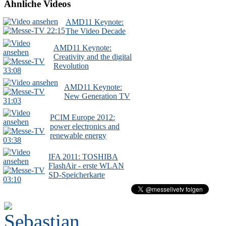
Ähnliche Videos
AMD11 Keynote:
22:15
The Video Decade
AMD11 Keynote:
Creativity and the digital
Revolution
33:08
AMD11 Keynote:
New Generation TV
31:03
PCIM Europe 2012:
power electronics and
renewable energy
03:38
IFA 2011: TOSHIBA
FlashAir - erste WLAN
SD-Speicherkarte
03:10