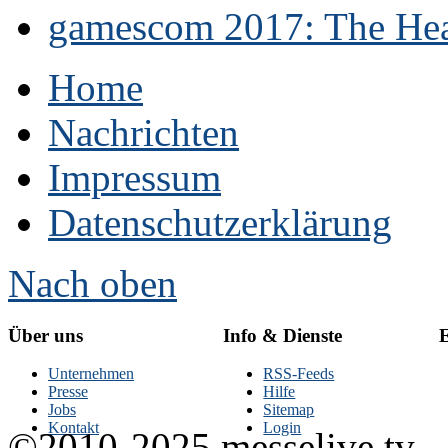
gamescom 2017: The Hear
Home
Nachrichten
Impressum
Datenschutzerklärung
Nach oben
Über uns
Info & Dienste
E
Unternehmen
RSS-Feeds
Presse
Hilfe
Jobs
Sitemap
Kontakt
Login
©2010-2025 messelive.tv -