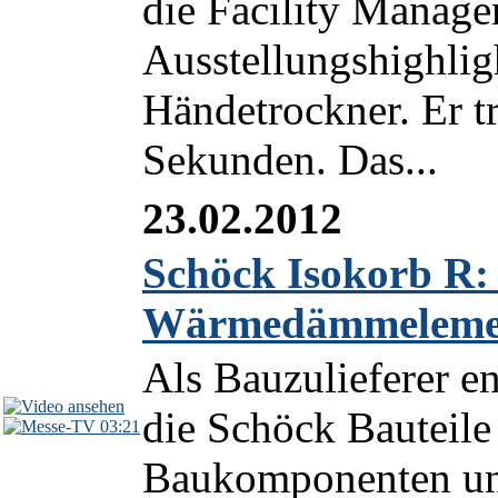
die Facility Manag
Ausstellungshighlig
Händetrockner. Er t
Sekunden. Das...
23.02.2012
Schöck Isokorb R:
Wärmedämmelement
Als Bauzulieferer en
die Schöck Bauteil
03:21
Baukomponenten und