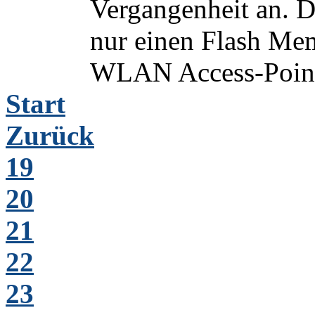
Vergangenheit an. D
nur einen Flash Me
WLAN Access-Point 
Start
Zurück
19
20
21
22
23