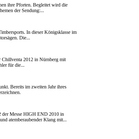
en ihre Pforten. Begleitet wird die
hemen der Sendung:...
mbersports. In dieser Königsklasse im
torsägen. Die...
r Chillventa 2012 in Nürnberg mit
er für die...
kt. Bereits im zweiten Jahr ihres
erzeichnen.
g 2 der Messe HIGH END 2010 in
d atemberaubender Klang mit...