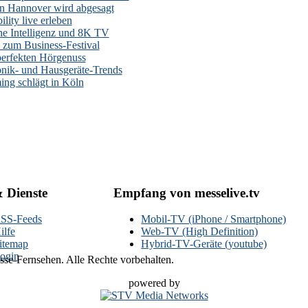
n Hannover wird abgesagt
lity live erleben
he Intelligenz und 8K TV
zum Business-Festival
erfekten Hörgenuss
onik- und Hausgeräte-Trends
ng schlägt in Köln
& Dienste
Empfang von messelive.tv
SS-Feeds
Mobil-TV (iPhone / Smartphone)
ilfe
Web-TV (High Definition)
itemap
Hybrid-TV-Geräte (youtube)
ogin
se-Fernsehen. Alle Rechte vorbehalten.
powered by