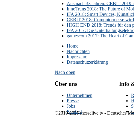
Aus nach 33 Jahren: CEBIT 2019 i
InnoTrans 2018: The Future of Mobi
IFA 2018: Smart Devices, Künstlic
CEBIT 2018: Computermesse wird 
HIGH END 2018: Trends für den p
IFA 2017: Die Unterhaltungselektr
gamescom 2017: The Heart of Gami
Home
Nachrichten
Impressum
Datenschutzerklärung
Nach oben
Über uns
Info 
Unternehmen
R
Presse
H
Jobs
S
Kontakt
L
©2010-2025 messelive.tv - Deutsches Mes