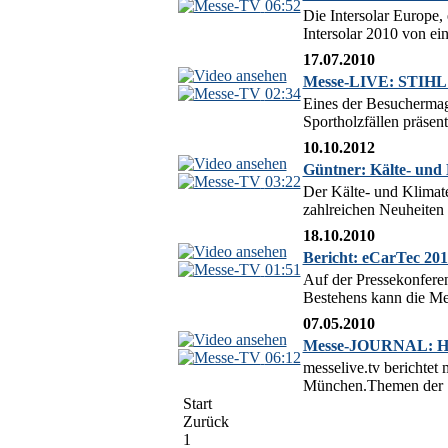
06:52
Die Intersolar Europe,
Intersolar 2010 von 
17.07.2010
Messe-LIVE: STIHL Ti
02:34
Eines der Besuchermag
Sportholzfällen präsen
10.10.2012
Güntner: Kälte- und 
03:22
Der Kälte- und Klimate
zahlreichen Neuheiten 
18.10.2010
Bericht: eCarTec 201
01:51
Auf der Pressekonferen
Bestehens kann die Mes
07.05.2010
Messe-JOURNAL: HIG
06:12
messelive.tv bericht
München.Themen der S
Start
Zurück
1