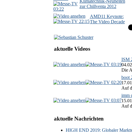
Klimatechnik-Neuheiten
zur Chillventa 2012
03:22
AMD11 Keynote:
22:15
The Video Decade
aktuelle Videos
ISM 2
03:19
04.02
Die A
boot 
02:20
17.01
Auf d
imm c
03:07
15.01
Auf d
aktuelle Nachrichten
HIGH END 2019: Globaler Marktsch