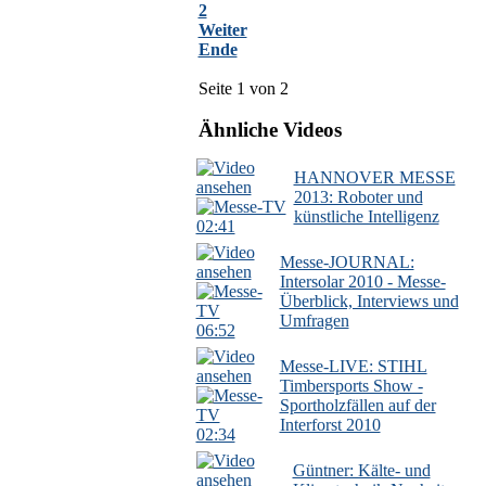
2
Weiter
Ende
Seite 1 von 2
Ähnliche Videos
HANNOVER MESSE
2013: Roboter und
künstliche Intelligenz
02:41
Messe-JOURNAL:
Intersolar 2010 - Messe-
Überblick, Interviews und
Umfragen
06:52
Messe-LIVE: STIHL
Timbersports Show -
Sportholzfällen auf der
Interforst 2010
02:34
Güntner: Kälte- und