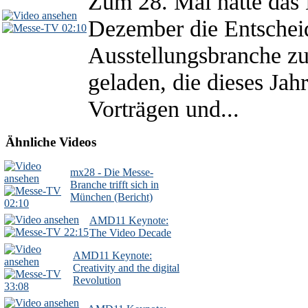
Zum 28. Mal hatte das 
Dezember die Entschei
02:10
Ausstellungsbranche zu
geladen, die dieses Jah
Vorträgen und...
Ähnliche Videos
mx28 - Die Messe-
Branche trifft sich in
München (Bericht)
02:10
AMD11 Keynote:
22:15
The Video Decade
AMD11 Keynote:
Creativity and the digital
Revolution
33:08