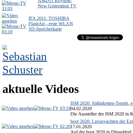
AMD11 Keynote:
New Generation TV
31:03
IFA 2011: TOSHIBA
FlashAir - erste WLAN
SD-Speicherkarte
03:10
aktuelle Videos
ISM 2020: Süßigkeiten-Trends, ex
03:19
04.02.2020
Die Aussteller der ISM 2020 in Kö
boot 2020: Luxusyachten der Ext
02:20
17.01.2020
Auf der boot 2020 in Düsseldorf 