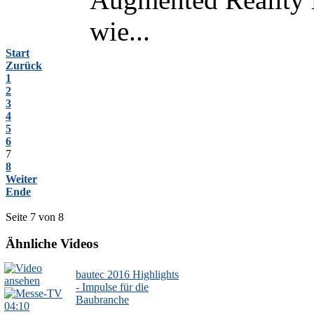
wie...
Start
Zurück
1
2
3
4
5
6
7
8
Weiter
Ende
Seite 7 von 8
Ähnliche Videos
bautec 2016 Highlights
- Impulse für die
Baubranche
04:10