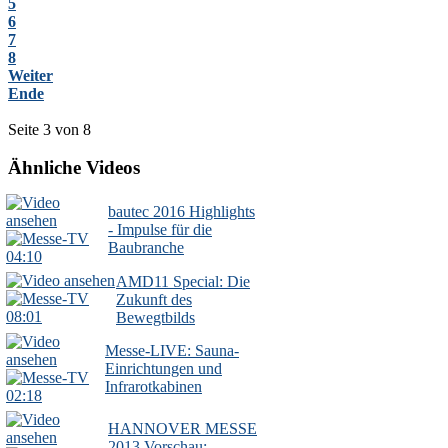
5
6
7
8
Weiter
Ende
Seite 3 von 8
Ähnliche Videos
bautec 2016 Highlights
- Impulse für die
Baubranche
04:10
AMD11 Special: Die
Zukunft des
08:01
Bewegtbilds
Messe-LIVE: Sauna-
Einrichtungen und
Infrarotkabinen
02:18
HANNOVER MESSE
2013 Vorschau: