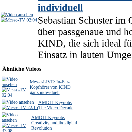
individuell
Sebastian Schuster im 
02:04
über passgenaue und h
KIND, die sich ideal f
Einsatz in lauten Umg
Ähnliche Videos
Messe-LIVE: In-Ear-
Kopfhörer von KIND
ganz individuell
02:04
AMD11 Keynote:
22:15
The Video Decade
AMD11 Keynote:
Creativity and the digital
Revolution
33:08