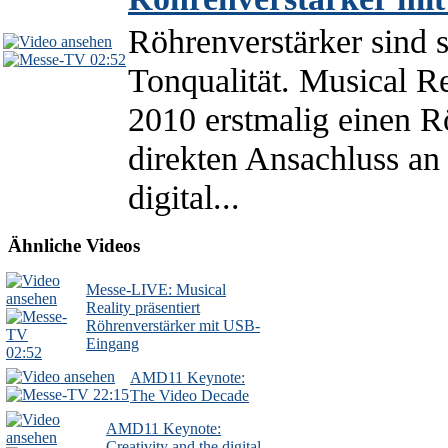
Röhrenverstärker sind s
02:52
Tonqualität. Musical R
2010 erstmalig einen 
direkten Ansachluss an
digital...
Ähnliche Videos
Messe-LIVE: Musical
Reality präsentiert
Röhrenverstärker mit USB-
Eingang
02:52
AMD11 Keynote:
22:15
The Video Decade
AMD11 Keynote:
Creativity and the digital