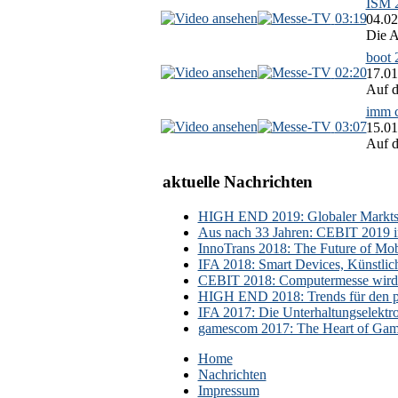
ISM 2
03:19
04.02
Die A
boot 
02:20
17.01
Auf d
imm c
03:07
15.01
Auf d
aktuelle Nachrichten
HIGH END 2019: Globaler Marktsch
Aus nach 33 Jahren: CEBIT 2019 i
InnoTrans 2018: The Future of Mobi
IFA 2018: Smart Devices, Künstlic
CEBIT 2018: Computermesse wird 
HIGH END 2018: Trends für den p
IFA 2017: Die Unterhaltungselektr
gamescom 2017: The Heart of Gami
Home
Nachrichten
Impressum