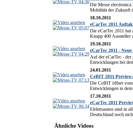
04:30
Die Messe electronica
Mobilität der Zukunft 
18.10.2011
eCarTec 2011 Auftakt
05:07
Die eCarTec 2011 hat a
Knapp 400 Aussteller z
19.10.2011
eCarTec 2011 - Neue 
04:29
Auf der eCarTec - der j
Entwicklungen bei den
24.01.2011
CeBIT 2011 Preview:
07:13
Die CeBIT öffnet vom 
Entwicklungen in dem 
17.10.2011
eCarTec 2011 Preview
06:34
Elektroautos sind in a
Deutschland noch nicht
Ähnliche Videos