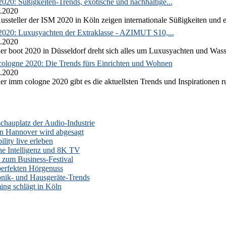
020: Süßigkeiten-Trends, exotische und nachhaltige...
.2020
ussteller der ISM 2020 in Köln zeigen internationale Süßigkeiten und e
2020: Luxusyachten der Extraklasse - AZIMUT S10,...
.2020
er boot 2020 in Düsseldorf dreht sich alles um Luxusyachten und Wass
ologne 2020: Die Trends fürs Einrichten und Wohnen
.2020
er imm cologne 2020 gibt es die aktuellsten Trends und Inspirationen 
auplatz der Audio-Industrie
n Hannover wird abgesagt
lity live erleben
he Intelligenz und 8K TV
zum Business-Festival
erfekten Hörgenuss
onik- und Hausgeräte-Trends
ng schlägt in Köln