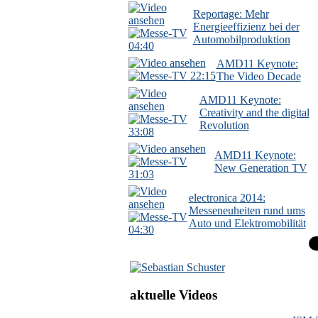
Reportage: Mehr
Energieeffizienz bei der
Automobilproduktion
04:40
AMD11 Keynote:
22:15
The Video Decade
AMD11 Keynote:
Creativity and the digital
Revolution
33:08
AMD11 Keynote:
New Generation TV
31:03
electronica 2014:
Messeneuheiten rund ums
Auto und Elektromobilität
04:30
aktuelle Videos