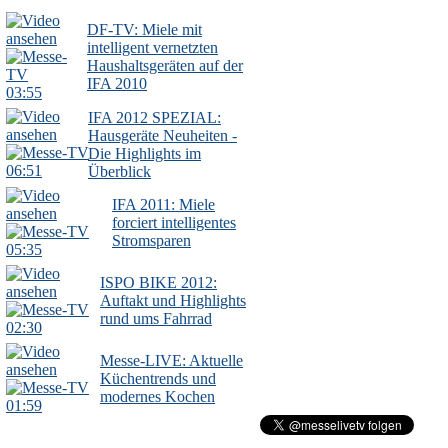
DF-TV: Miele mit
intelligent vernetzten
Haushaltsgeräten auf der
IFA 2010
03:55
IFA 2012 SPEZIAL:
Hausgeräte Neuheiten -
Die Highlights im
06:51
Überblick
IFA 2011: Miele
forciert intelligentes
Stromsparen
05:35
ISPO BIKE 2012:
Auftakt und Highlights
rund ums Fahrrad
02:30
Messe-LIVE: Aktuelle
Küchentrends und
modernes Kochen
01:59