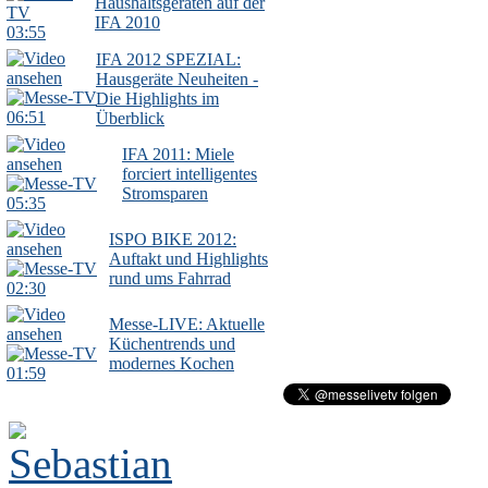
Haushaltsgeräten auf der
IFA 2010
03:55
IFA 2012 SPEZIAL:
Hausgeräte Neuheiten -
Die Highlights im
06:51
Überblick
IFA 2011: Miele
forciert intelligentes
Stromsparen
05:35
ISPO BIKE 2012:
Auftakt und Highlights
rund ums Fahrrad
02:30
Messe-LIVE: Aktuelle
Küchentrends und
modernes Kochen
01:59