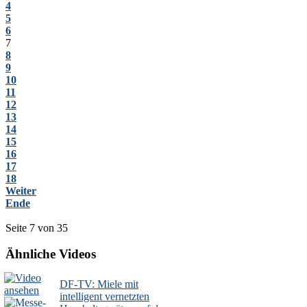
4
5
6
7
8
9
10
11
12
13
14
15
16
17
18
Weiter
Ende
Seite 7 von 35
Ähnliche Videos
DF-TV: Miele mit
intelligent vernetzten