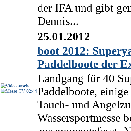
der IFA und gibt g
Dennis...
25.01.2012
boot 2012: Superya
Paddelboote der Ex
Landgang für 40 Sup
Paddelboote, einige
02:44
Tauch- und Angelzub
Wassersportmesse bo
zusammengefasst. Ne