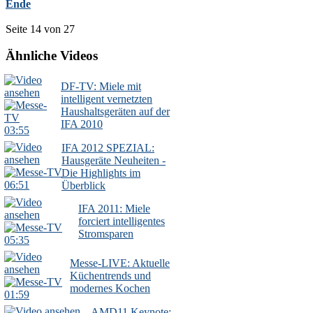
Ende
Seite 14 von 27
Ähnliche Videos
DF-TV: Miele mit
intelligent vernetzten
Haushaltsgeräten auf der
IFA 2010
03:55
IFA 2012 SPEZIAL:
Hausgeräte Neuheiten -
Die Highlights im
06:51
Überblick
IFA 2011: Miele
forciert intelligentes
Stromsparen
05:35
Messe-LIVE: Aktuelle
Küchentrends und
modernes Kochen
01:59
AMD11 Keynote: