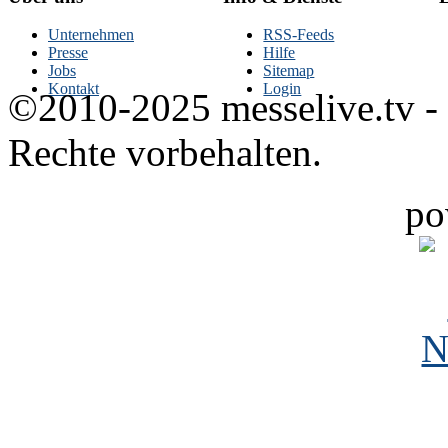
Unternehmen
RSS-Feeds
Presse
Hilfe
Jobs
Sitemap
Kontakt
Login
©2010-2025 messelive.tv -
Rechte vorbehalten.
po