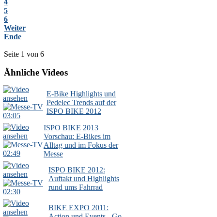
4
5
6
Weiter
Ende
Seite 1 von 6
Ähnliche Videos
E-Bike Highlights und
Pedelec Trends auf der
ISPO BIKE 2012
03:05
ISPO BIKE 2013
Vorschau: E-Bikes im
Alltag und im Fokus der
02:49
Messe
ISPO BIKE 2012:
Auftakt und Highlights
rund ums Fahrrad
02:30
BIKE EXPO 2011:
Action und Events - Go