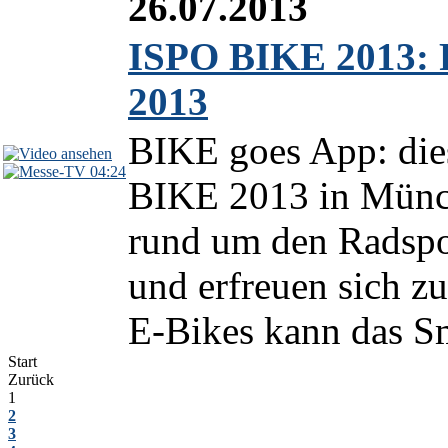
26.07.2013
ISPO BIKE 2013: 
2013
BIKE goes App: dies
04:24
BIKE 2013 in Münc
rund um den Radspo
und erfreuen sich z
E-Bikes kann das Sm
Start
Zurück
1
2
3