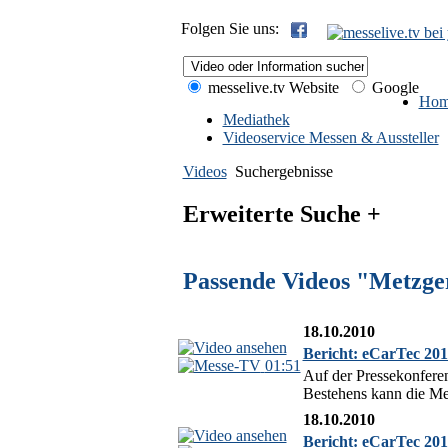
Folgen Sie uns:
messelive.tv Website
Google
Hom
Mediathek
Videoservice Messen & Aussteller
Videos
Suchergebnisse
Erweiterte Suche +
Passende Videos "Metzge
18.10.2010
Bericht: eCarTec 201
01:51
Auf der Pressekonferen
Bestehens kann die Mes
18.10.2010
Bericht: eCarTec 201