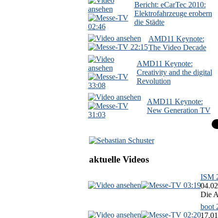
Bericht: eCarTec 2010:
Elektrofahrzeuge erobern
die Städte
02:46
AMD11 Keynote:
22:15
The Video Decade
AMD11 Keynote:
Creativity and the digital
Revolution
33:08
AMD11 Keynote:
New Generation TV
31:03
aktuelle Videos
ISM 2
03:19
04.02
Die A
boot 
02:20
17.01