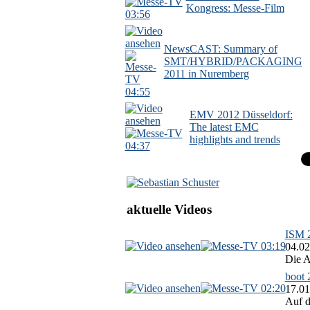
Kongress: Messe-Film
03:56
NewsCAST: Summary of
SMT/HYBRID/PACKAGING
2011 in Nuremberg
04:55
EMV 2012 Düsseldorf:
The latest EMC
highlights and trends
04:37
aktuelle Videos
ISM 2
03:19
04.02
Die A
boot 
02:20
17.01
Auf d