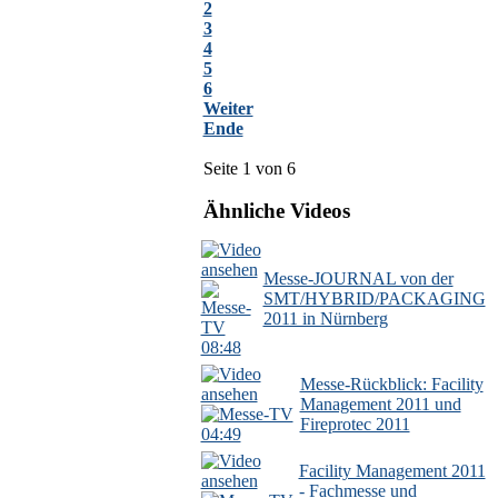
2
3
4
5
6
Weiter
Ende
Seite 1 von 6
Ähnliche Videos
Messe-JOURNAL von der
SMT/HYBRID/PACKAGING
2011 in Nürnberg
08:48
Messe-Rückblick: Facility
Management 2011 und
Fireprotec 2011
04:49
Facility Management 2011
- Fachmesse und