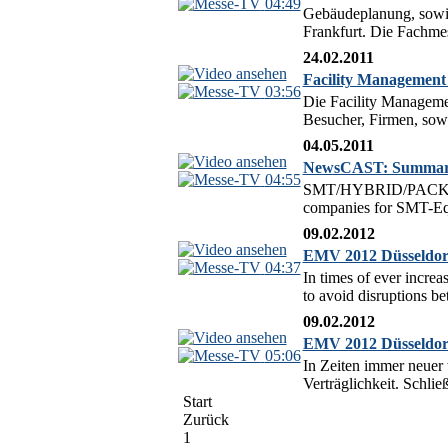
04:49
Gebäudeplanung, sowie
Frankfurt. Die Fachmes
24.02.2011
Facility Management
03:56
Die Facility Manageme
Besucher, Firmen, sow
04.05.2011
NewsCAST: Summar
04:55
SMT/HYBRID/PACKAGING 
companies for SMT-Equi
09.02.2012
EMV 2012 Düsseldorf
04:37
In times of ever increa
to avoid disruptions be
09.02.2012
EMV 2012 Düsseldorf
05:06
In Zeiten immer neuer 
Verträglichkeit. Schlie
Start
Zurück
1