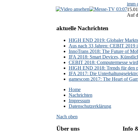
imm c
03:07
15.01
Auf d
aktuelle Nachrichten
HIGH END 2019: Globaler Marktsch
Aus nach 33 Jahren: CEBIT 2019 i
InnoTrans 2018: The Future of Mobi
IFA 2018: Smart Devices, Künstlic
CEBIT 2018: Computermesse wird 
HIGH END 2018: Trends für den p
IFA 2017: Die Unterhaltungselektr
gamescom 2017: The Heart of Gami
Home
Nachrichten
Impressum
Datenschutzerklärung
Nach oben
Über uns
Info 