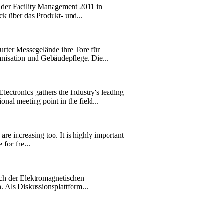
der Facility Management 2011 in
k über das Produkt- und...
rter Messegelände ihre Tore für
isation und Gebäudepflege. Die...
ronics gathers the industry's leading
l meeting point in the field...
are increasing too. It is highly important
for the...
ich der Elektromagnetischen
. Als Diskussionsplattform...