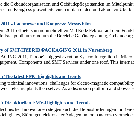
 die Gebäudeorganisation und Gebäudepflege standen im Mittelpunkt 
se mit Kongress präsentierte einen umfassenden und aktuellen Überblic
 2011 - Fachmesse und Kongress: Messe-Film
nt 2011 öffnete zum nunmehr elften Mal Ende Februar auf dem Frankfu
ie Fachpublikum rund um die Bereiche Gebäudeplanung, Gebäudeorgan
y of SMT/HYBRID/PACKAGING 2011 in Nuremberg
2011, Europe´s biggest event on System Integration in Micro Elect
pment, Components and SMT-Services under one roof. This internationa
: The latest EMC highlights and trends
sing technical innovations, challenges for electro-magnetic compatibility 
tween electric plants themselves. As a discussion platform and showcase 
: Die aktuellen EMV-Highlights und Trends
technischer Innovationen steigen auch die Herausforderungen im Bere
ßlich gilt es, Störungen elektrischer Anlagen untereinander zu vermeiden