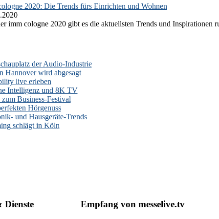
ologne 2020: Die Trends fürs Einrichten und Wohnen
.2020
er imm cologne 2020 gibt es die aktuellsten Trends und Inspirationen 
auplatz der Audio-Industrie
n Hannover wird abgesagt
lity live erleben
he Intelligenz und 8K TV
zum Business-Festival
erfekten Hörgenuss
onik- und Hausgeräte-Trends
ng schlägt in Köln
& Dienste
Empfang von messelive.tv