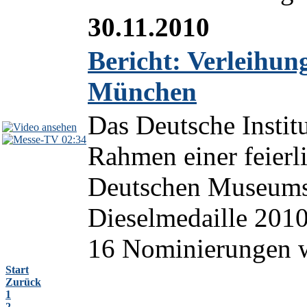
30.11.2010
Bericht: Verleihun
München
Das Deutsche Instit
02:34
Rahmen einer feierl
Deutschen Museums 
Dieselmedaille 201
16 Nominierungen wä
Start
Zurück
1
2