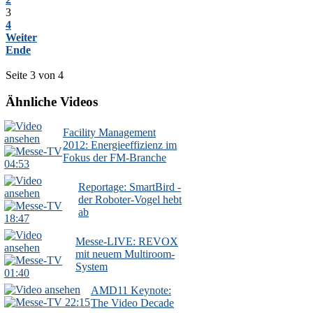
3
4
Weiter
Ende
Seite 3 von 4
Ähnliche Videos
Facility Management
2012: Energieeffizienz im
Fokus der FM-Branche
04:53
Reportage: SmartBird -
der Roboter-Vogel hebt
ab
18:47
Messe-LIVE: REVOX
mit neuem Multiroom-
System
01:40
AMD11 Keynote:
22:15
The Video Decade