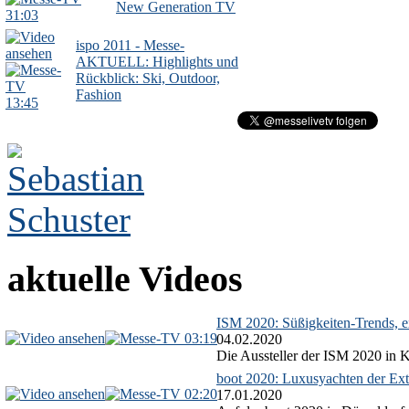
New Generation TV
31:03
ispo 2011 - Messe-
AKTUELL: Highlights und
Rückblick: Ski, Outdoor,
Fashion
13:45
aktuelle Videos
ISM 2020: Süßigkeiten-Trends, ex
03:19
04.02.2020
Die Aussteller der ISM 2020 in Kö
boot 2020: Luxusyachten der Ext
02:20
17.01.2020