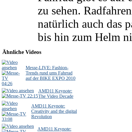
zu sehen. Radfahren 
natürlich auch das 
bis hin zum Helm nic
Ähnliche Videos
Messe-LIVE: Fashion-
Trends rund ums Fahrrad
auf der BIKE EXPO 2010
04:26
AMD11 Keynote:
22:15
The Video Decade
AMD11 Keynote:
Creativity and the digital
Revolution
33:08
AMD11 Keynote: