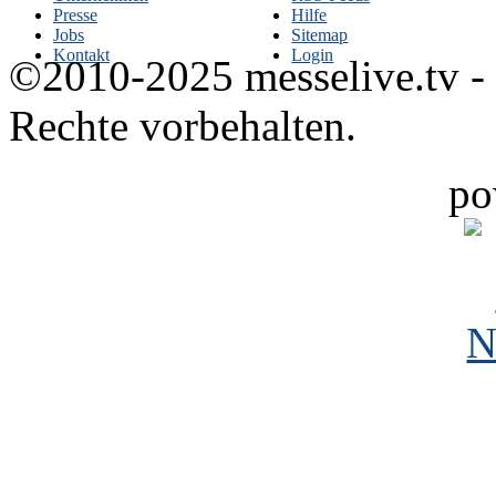
Presse
Hilfe
Jobs
Sitemap
Kontakt
Login
©2010-2025 messelive.tv -
Rechte vorbehalten.
po