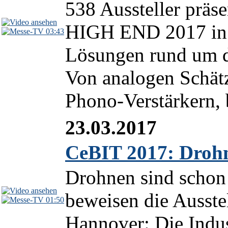
538 Aussteller präse
HIGH END 2017 in 
03:43
Lösungen rund um d
Von analogen Schätz
Phono-Verstärkern, b
23.03.2017
CeBIT 2017: Drohn
Drohnen sind schon 
beweisen die Ausste
01:50
Hannover: Die Indus