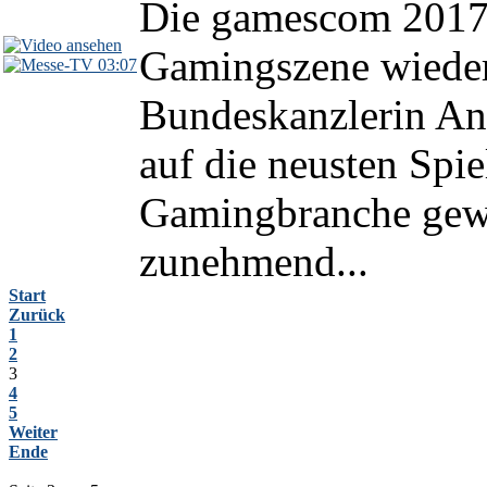
Die gamescom 2017 i
Gamingszene wieder
03:07
Bundeskanzlerin Ang
auf die neusten Spi
Gamingbranche gewin
zunehmend...
Start
Zurück
1
2
3
4
5
Weiter
Ende