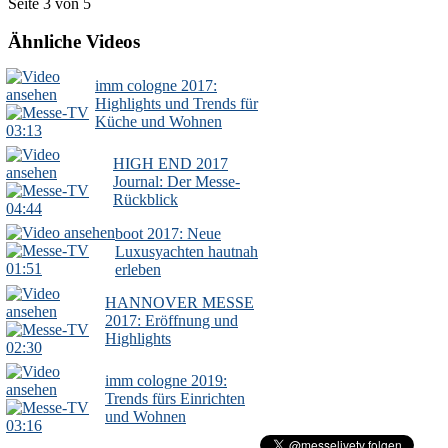
Seite 3 von 5
Ähnliche Videos
imm cologne 2017:
Highlights und Trends für
Küche und Wohnen
03:13
HIGH END 2017
Journal: Der Messe-
Rückblick
04:44
boot 2017: Neue
Luxusyachten hautnah
01:51
erleben
HANNOVER MESSE
2017: Eröffnung und
Highlights
02:30
imm cologne 2019:
Trends fürs Einrichten
und Wohnen
03:16