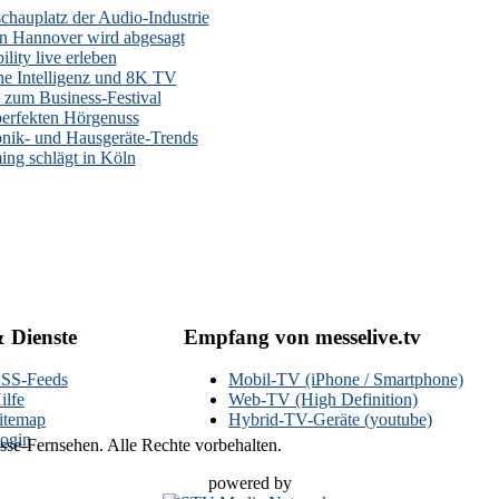
auplatz der Audio-Industrie
n Hannover wird abgesagt
lity live erleben
he Intelligenz und 8K TV
zum Business-Festival
erfekten Hörgenuss
onik- und Hausgeräte-Trends
ng schlägt in Köln
& Dienste
Empfang von messelive.tv
SS-Feeds
Mobil-TV (iPhone / Smartphone)
ilfe
Web-TV (High Definition)
itemap
Hybrid-TV-Geräte (youtube)
ogin
se-Fernsehen. Alle Rechte vorbehalten.
powered by