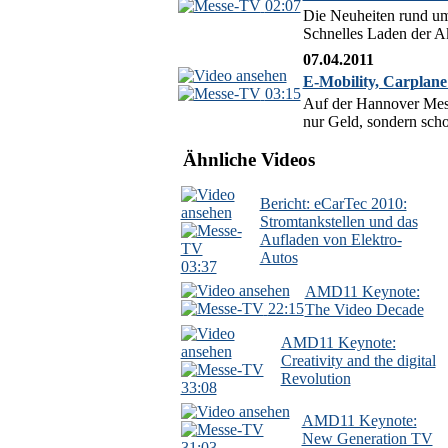
02:07
Die Neuheiten rund u
Schnelles Laden der Akk
07.04.2011
E-Mobility, Carplane
03:15
Auf der Hannover Messe
nur Geld, sondern scho
Ähnliche Videos
Bericht: eCarTec 2010:
Stromtankstellen und das
Aufladen von Elektro-
Autos
03:37
AMD11 Keynote:
22:15
The Video Decade
AMD11 Keynote:
Creativity and the digital
Revolution
33:08
AMD11 Keynote:
New Generation TV
31:03