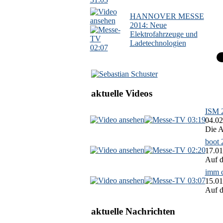
HANNOVER MESSE
2014: Neue
Elektrofahrzeuge und
Ladetechnologien
02:07
aktuelle Videos
ISM 2
03:19
04.02
Die A
boot 
02:20
17.01
Auf d
imm c
03:07
15.01
Auf d
aktuelle Nachrichten