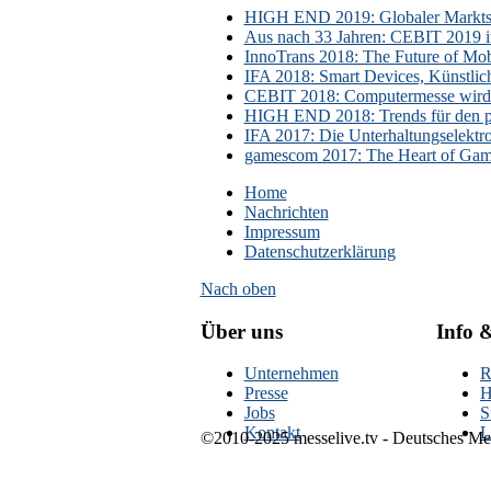
HIGH END 2019: Globaler Marktsch
Aus nach 33 Jahren: CEBIT 2019 i
InnoTrans 2018: The Future of Mobi
IFA 2018: Smart Devices, Künstlic
CEBIT 2018: Computermesse wird 
HIGH END 2018: Trends für den p
IFA 2017: Die Unterhaltungselektr
gamescom 2017: The Heart of Gami
Home
Nachrichten
Impressum
Datenschutzerklärung
Nach oben
Über uns
Info 
Unternehmen
R
Presse
H
Jobs
S
Kontakt
L
©2010-2025 messelive.tv - Deutsches Mes