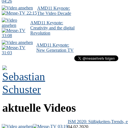
04:26
AMD11 Keynote:
22:15
The Video Decade
AMD11 Keynote:
Creativity and the digital
Revolution
33:08
AMD11 Keynote:
New Generation TV
31:03
aktuelle Videos
ISM 2020: Süßigkeiten-Trends, ex
03:19
04.02.2020