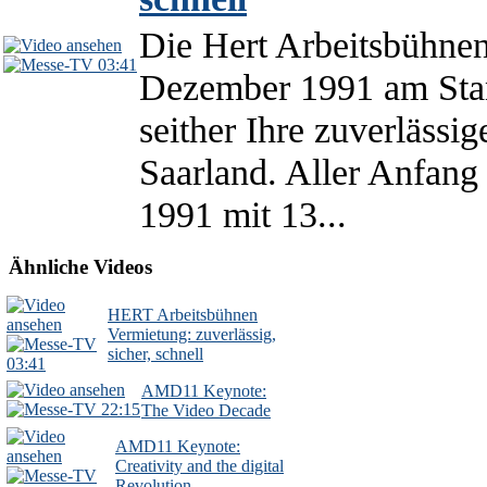
Die Hert Arbeitsbühn
03:41
Dezember 1991 am Stan
seither Ihre zuverläss
Saarland. Aller Anfang 
1991 mit 13...
Ähnliche Videos
HERT Arbeitsbühnen
Vermietung: zuverlässig,
sicher, schnell
03:41
AMD11 Keynote:
22:15
The Video Decade
AMD11 Keynote:
Creativity and the digital
Revolution