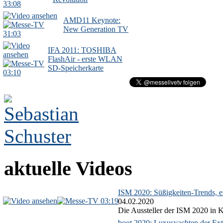
33:08
AMD11 Keynote:
New Generation TV
31:03
IFA 2011: TOSHIBA
FlashAir - erste WLAN
SD-Speicherkarte
03:10
aktuelle Videos
ISM 2020: Süßigkeiten-Trends, ex
03:19
04.02.2020
Die Aussteller der ISM 2020 in Kö
boot 2020: Luxusyachten der Ext