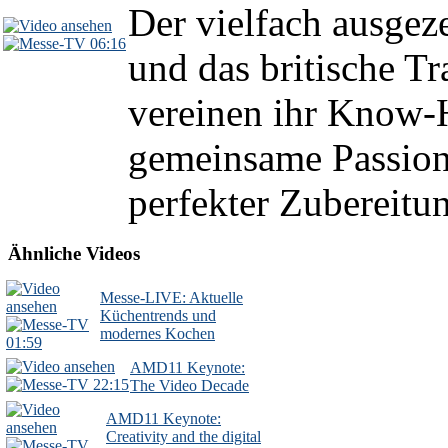
Der vielfach ausgez
06:16
und das britische 
vereinen ihr Know-
gemeinsame Passion
perfekter Zubereitun
Ähnliche Videos
Messe-LIVE: Aktuelle
Küchentrends und
modernes Kochen
01:59
AMD11 Keynote:
22:15
The Video Decade
AMD11 Keynote:
Creativity and the digital