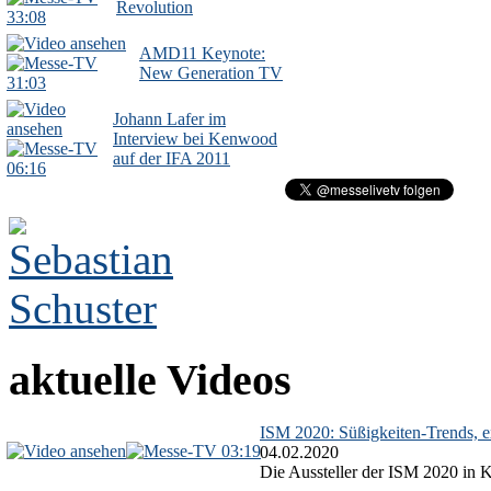
Revolution
33:08
AMD11 Keynote:
New Generation TV
31:03
Johann Lafer im
Interview bei Kenwood
auf der IFA 2011
06:16
aktuelle Videos
ISM 2020: Süßigkeiten-Trends, ex
03:19
04.02.2020
Die Aussteller der ISM 2020 in Kö