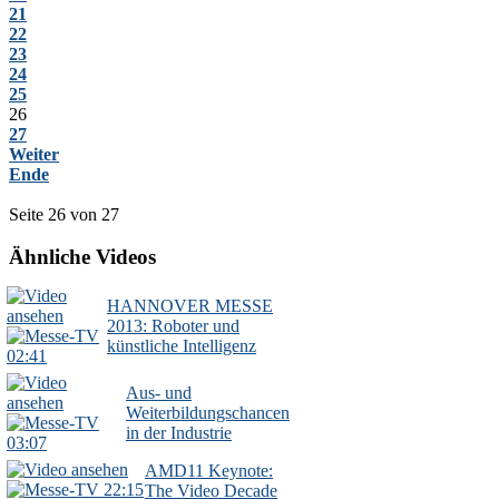
21
22
23
24
25
26
27
Weiter
Ende
Seite 26 von 27
Ähnliche Videos
HANNOVER MESSE
2013: Roboter und
künstliche Intelligenz
02:41
Aus- und
Weiterbildungschancen
in der Industrie
03:07
AMD11 Keynote:
22:15
The Video Decade