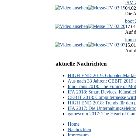
ISM 2
03:19
04.02
Die A
boot 
02:20
17.01
Auf d
imm c
03:07
15.01
Auf d
aktuelle Nachrichten
HIGH END 2019: Globaler Marktsch
Aus nach 33 Jahren: CEBIT 2019 i
InnoTrans 2018: The Future of Mobi
IFA 2018: Smart Devices, Künstlic
CEBIT 2018: Computermesse wird 
HIGH END 2018: Trends für den p
IFA 2017: Die Unterhaltungselektr
gamescom 2017: The Heart of Gami
Home
Nachrichten
Impressum