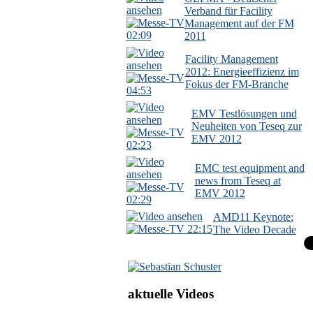
Verband für Facility
Management auf der FM
02:09
2011
Facility Management
2012: Energieeffizienz im
Fokus der FM-Branche
04:53
EMV Testlösungen und
Neuheiten von Teseq zur
EMV 2012
02:23
EMC test equipment and
news from Teseq at
EMV 2012
02:29
AMD11 Keynote:
22:15
The Video Decade
aktuelle Videos