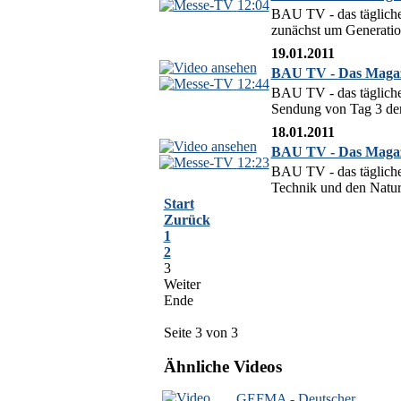
12:04
BAU TV - das tägliche
zunächst um Generatio
19.01.2011
BAU TV - Das Magazi
12:44
BAU TV - das tägliche
Sendung von Tag 3 der
18.01.2011
BAU TV - Das Magazi
12:23
BAU TV - das tägliche
Technik und den Natur
Start
Zurück
1
2
3
Weiter
Ende
Seite 3 von 3
Ähnliche Videos
GEFMA - Deutscher