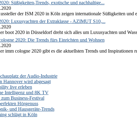
020: Süßigkeiten-Trends, exotische und nachhaltige...
.2020
ussteller der ISM 2020 in Köln zeigen internationale Süßigkeiten und e
2020: Luxusyachten der Extraklasse - AZIMUT S10,...
.2020
er boot 2020 in Düsseldorf dreht sich alles um Luxusyachten und Wass
ologne 2020: Die Trends fürs Einrichten und Wohnen
.2020
er imm cologne 2020 gibt es die aktuellsten Trends und Inspirationen 
auplatz der Audio-Industrie
n Hannover wird abgesagt
lity live erleben
he Intelligenz und 8K TV
zum Business-Festival
erfekten Hörgenuss
onik- und Hausgeräte-Trends
ng schlägt in Köln