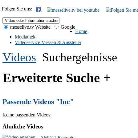
Folgen Sie uns:
messelive.tv Website
Google
Home
Mediathek
Videoservice Messen & Aussteller
Videos
Suchergebnisse
Erweiterte Suche +
Passende Videos "Inc"
Keine passenden Videos
Ähnliche Videos
AMD11 Keynote: