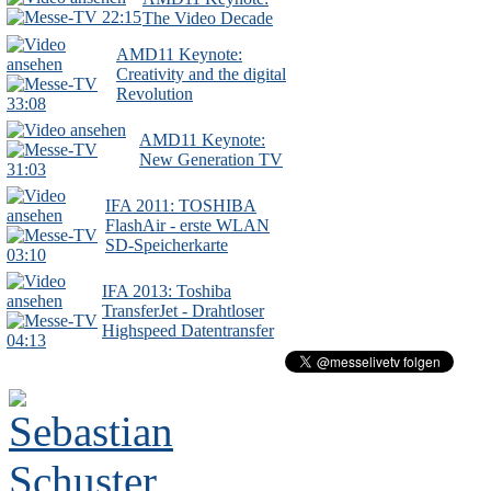
22:15
The Video Decade
AMD11 Keynote:
Creativity and the digital
Revolution
33:08
AMD11 Keynote:
New Generation TV
31:03
IFA 2011: TOSHIBA
FlashAir - erste WLAN
SD-Speicherkarte
03:10
IFA 2013: Toshiba
TransferJet - Drahtloser
Highspeed Datentransfer
04:13