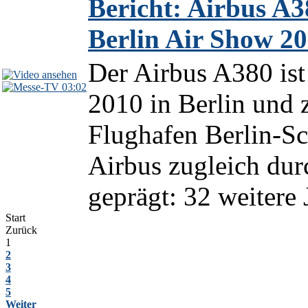
Bericht: Airbus A3
Berlin Air Show 2
Der Airbus A380 ist
03:02
2010 in Berlin und 
Flughafen Berlin-Sc
Airbus zugleich dur
geprägt: 32 weitere
Start
Zurück
1
2
3
4
5
Weiter