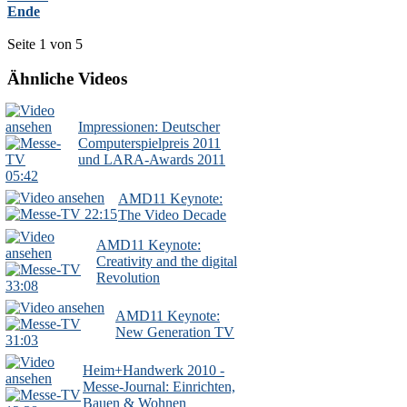
Ende
Seite 1 von 5
Ähnliche Videos
Impressionen: Deutscher
Computerspielpreis 2011
und LARA-Awards 2011
05:42
AMD11 Keynote:
22:15
The Video Decade
AMD11 Keynote:
Creativity and the digital
Revolution
33:08
AMD11 Keynote:
New Generation TV
31:03
Heim+Handwerk 2010 -
Messe-Journal: Einrichten,
Bauen & Wohnen