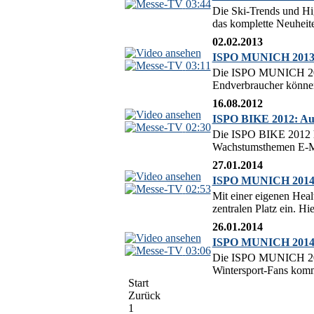
03:44
Die Ski-Trends und Hi
das komplette Neuheit
02.02.2013
ISPO MUNICH 2013: S
03:11
Die ISPO MUNICH 2013 
Endverbraucher können 
16.08.2012
ISPO BIKE 2012: Auf
02:30
Die ISPO BIKE 2012 hat
Wachstumsthemen E-Mob
27.01.2014
ISPO MUNICH 2014: 
02:53
Mit einer eigenen Hea
zentralen Platz ein. Hi
26.01.2014
ISPO MUNICH 2014: E
03:06
Die ISPO MUNICH 2014 i
Wintersport-Fans komm
Start
Zurück
1