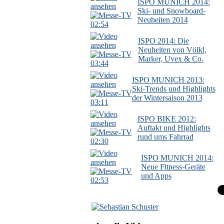
ISPO MUNICH 2014:
Ski- und Snowboard-
Neuheiten 2014
02:54
ISPO 2014: Die
Neuheiten von Völkl,
Marker, Uvex & Co.
03:44
ISPO MUNICH 2013:
Ski-Trends und Highlights
der Wintersaison 2013
03:11
ISPO BIKE 2012:
Auftakt und Highlights
rund ums Fahrrad
02:30
ISPO MUNICH 2014:
Neue Fitness-Geräte
und Apps
02:53