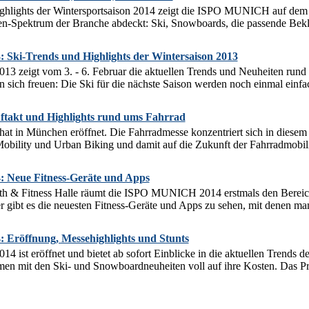
ghlights der Wintersportsaison 2014 zeigt die ISPO MUNICH auf dem 
en-Spektrum der Branche abdeckt: Ski, Snowboards, die passende Bekle
ki-Trends und Highlights der Wintersaison 2013
zeigt vom 3. - 6. Februar die aktuellen Trends und Neuheiten rund i
sich freuen: Die Ski für die nächste Saison werden noch einmal einfach
takt und Highlights rund ums Fahrrad
 in München eröffnet. Die Fahrradmesse konzentriert sich in diesem J
ility und Urban Biking und damit auf die Zukunft der Fahrradmobilitä
Neue Fitness-Geräte und Apps
lth & Fitness Halle räumt die ISPO MUNICH 2014 erstmals den Bereic
er gibt es die neuesten Fitness-Geräte und Apps zu sehen, mit denen ma
röffnung, Messehighlights und Stunts
st eröffnet und bietet ab sofort Einblicke in die aktuellen Trends de
en mit den Ski- und Snowboardneuheiten voll auf ihre Kosten. Das Pro