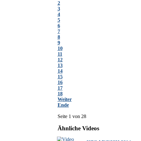
2
3
4
5
6
7
8
9
10
11
12
13
14
15
16
17
18
Weiter
Ende
Seite 1 von 28
Ähnliche Videos