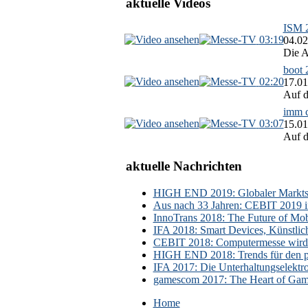
aktuelle Videos
ISM 2
03:19
04.02
Die A
boot 
02:20
17.01
Auf d
imm c
03:07
15.01
Auf d
aktuelle Nachrichten
HIGH END 2019: Globaler Marktsch
Aus nach 33 Jahren: CEBIT 2019 i
InnoTrans 2018: The Future of Mobi
IFA 2018: Smart Devices, Künstlic
CEBIT 2018: Computermesse wird 
HIGH END 2018: Trends für den p
IFA 2017: Die Unterhaltungselektr
gamescom 2017: The Heart of Gami
Home