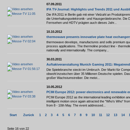
07.09.2011
IFA TV-Journal: Highlights und Trends 2011 und Ausbl
11:05
Die IFA 2011 in Berlin gab mit einer Vielzahl an Produktpre
die Unterhaltungselektronik- und Hausgerätebranche. Die
Fernsehen und HDTV prägten auch dieses Jahr...
10.10.2012
thermowave presents innovative plate heat exchanger
02:04
thermowave develops, manufactures and sells premium quali
process applications. The thermoline product line - thermo
nationally and internationally. The company...
30.03.2011
Auftaktveranstaltung Munich Gaming 2011: Megatrend
01:56:17
Die Spielebranche steckt im Umbruch. Der Markt für Compu
obwohl inzwischen über 35 Millionen Deutsche spielen. Das 
großer Wachstumstreiber. Die meist...
10.05.2012
PCIM Europe 2012: power electronics and renewable e
03:38
PCIM Europe 2012 as the international leading exhibition a
intelligent motion once again attracted the "Who's Who" from
from 8 - 10th May. The event addressed...
Start
Zurück
1
2
3
4
5
6
7
8
9
10
11
12
13
14
Seite 16 von 22