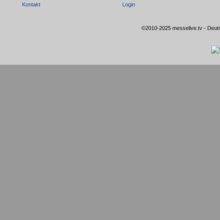
Kontakt
Login
©2010-2025 messelive.tv - Deut