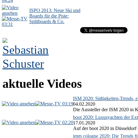
04:24
ISPO 2013: Neue Ski und
Boards für die Piste:
Splitboards & Co.
03:31
aktuelle Videos
ISM 2020: Süßigkeiten-Trends, ex
03:19
04.02.2020
Die Aussteller der ISM 2020 in Kö
boot 2020: Luxusyachten der Ext
02:20
17.01.2020
Auf der boot 2020 in Düsseldorf 
imm cologne 2020: Die Trends f