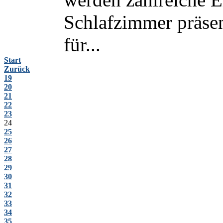
Schlafzimmer präsen
für...
Start
Zurück
19
20
21
22
23
24
25
26
27
28
29
30
31
32
33
34
35