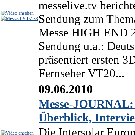
messelive.tv berich
Sendung zum Thema 
07:33
Messe HIGH END 2
Sendung u.a.: Deuts
präsentiert ersten 
Fernseher VT20...
09.06.2010
Messe-JOURNAL: In
Überblick, Interv
Die Intersolar Euro