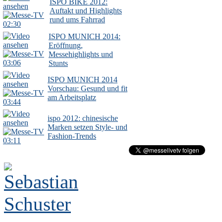
ISPO BIKE 2012:
Auftakt und Highlights
rund ums Fahrrad
02:30
ISPO MUNICH 2014:
Eröffnung,
Messehighlights und
03:06
Stunts
ISPO MUNICH 2014
Vorschau: Gesund und fit
am Arbeitsplatz
03:44
ispo 2012: chinesische
Marken setzen Style- und
Fashion-Trends
03:11