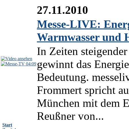
27.11.2010
Messe-LIVE: Energ
Warmwasser und 
In Zeiten steigende
gewinnt das Energi
04:09
Bedeutung. messeliv
Frommert spricht a
München mit dem E
Reußner von...
Start