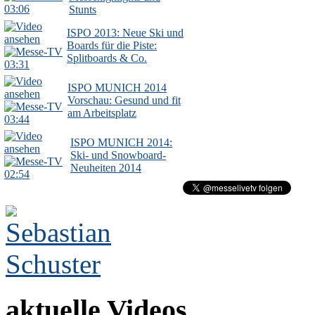
03:06
Stunts
ISPO 2013: Neue Ski und
Boards für die Piste:
Splitboards & Co.
03:31
ISPO MUNICH 2014
Vorschau: Gesund und fit
am Arbeitsplatz
03:44
ISPO MUNICH 2014:
Ski- und Snowboard-
Neuheiten 2014
02:54
aktuelle Videos