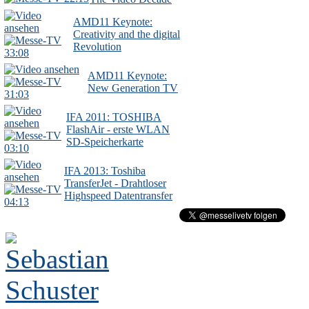
AMD11 Keynote:
Creativity and the digital
Revolution
33:08
AMD11 Keynote:
New Generation TV
31:03
IFA 2011: TOSHIBA
FlashAir - erste WLAN
SD-Speicherkarte
03:10
IFA 2013: Toshiba
TransferJet - Drahtloser
Highspeed Datentransfer
04:13