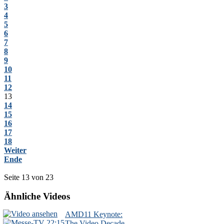
3
4
5
6
7
8
9
10
11
12
13
14
15
16
17
18
Weiter
Ende
Seite 13 von 23
Ähnliche Videos
AMD11 Keynote:
22:15
The Video Decade