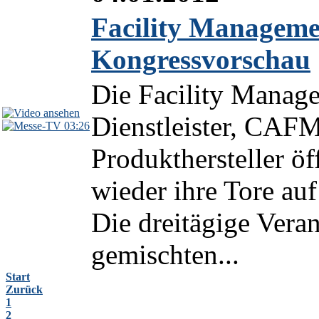
Facility Manageme
Kongressvorschau
Die Facility Manage
Dienstleister, CAF
03:26
Produkthersteller ö
wieder ihre Tore au
Die dreitägige Veran
gemischten...
Start
Zurück
1
2