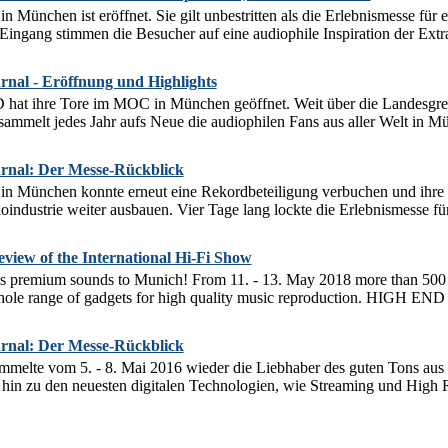
ünchen ist eröffnet. Sie gilt unbestritten als die Erlebnismesse für e
ingang stimmen die Besucher auf eine audiophile Inspiration der Extrak
al - Eröffnung und Highlights
t ihre Tore im MOC in München geöffnet. Weit über die Landesgrenze
ammelt jedes Jahr aufs Neue die audiophilen Fans aus aller Welt in Mü
nal: Der Messe-Rückblick
München konnte erneut eine Rekordbeteiligung verbuchen und ihre St
industrie weiter ausbauen. Vier Tage lang lockte die Erlebnismesse für 
iew of the International Hi-Fi Show
remium sounds to Munich! From 11. - 13. May 2018 more than 500 exhi
ole range of gadgets for high quality music reproduction. HIGH END o
nal: Der Messe-Rückblick
lte vom 5. - 8. Mai 2016 wieder die Liebhaber des guten Tons aus a
 hin zu den neuesten digitalen Technologien, wie Streaming und High R