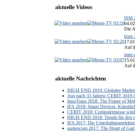
aktuelle Videos
ISM 2
03:19
04.02
Die A
boot 
02:20
17.01
Auf d
imm c
03:07
15.01
Auf d
aktuelle Nachrichten
HIGH END 2019: Globaler Marktsch
Aus nach 33 Jahren: CEBIT 2019 i
InnoTrans 2018: The Future of Mobi
IFA 2018: Smart Devices, Künstlic
CEBIT 2018: Computermesse wird 
HIGH END 2018: Trends für den p
IFA 2017: Die Unterhaltungselektr
gamescom 2017: The Heart of Gami