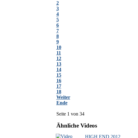
2
3
4
5
6
7
8
9
10
11
12
13
14
15
16
17
18
Weiter
Ende
Seite 1 von 34
Ähnliche Videos
HIGH END 2012