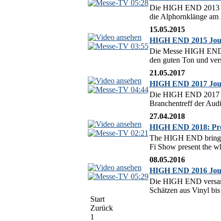
05:28
Die HIGH END 2013 in M
die Alphornklänge am E
15.05.2015
HIGH END 2015 Journ
03:55
Die Messe HIGH END ha
den guten Ton und vers
21.05.2017
HIGH END 2017 Jour
04:44
Die HIGH END 2017 in 
Branchentreff der Audio
27.04.2018
HIGH END 2018: Prev
02:21
The HIGH END brings p
Fi Show present the wh
08.05.2016
HIGH END 2016 Jour
05:29
Die HIGH END versamme
Schätzen aus Vinyl bis
Start
Zurück
1