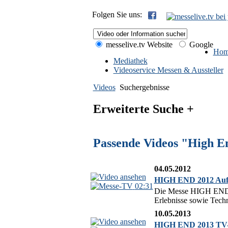
Folgen Sie uns:
messelive.tv Website
Google
Hom
Mediathek
Videoservice Messen & Aussteller
Videos
Suchergebnisse
Erweiterte Suche +
Passende Videos "High 
04.05.2012
HIGH END 2012 Aufta
02:31
Die Messe HIGH END 20
Erlebnisse sowie Techn
10.05.2013
HIGH END 2013 TV-Jo