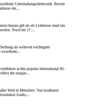
xzellente Unterhaltungselektronik. Bereits
lasse ein....
n hinaus gilt sie als Leitmesse rund um
nchen. Noch bis 17....
ellung als weltweit wichtigster
exzellente...
bitors at this popular international Hi-
ffers the unique...
ller Welt in München. Von kostbaren
esolution Audio,...