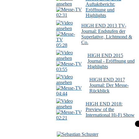
Auftaktbericht:
Eröffnung und
02:31
Highlights
HIGH END 2013 TV-
Journal: Endstufen der
Superlative, Lichtmond &
Co.
05:28
HIGH END 2015
Journal - Eröffnung und
Highlights
03:55
HIGH END 2017
Journal: Der Messe-
Rückblick
04:44
HIGH END 2018:
Preview of the
International Hi-Fi Show
02:21