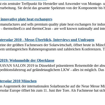
in zentraler Treffpunkt für Hersteller und Anwender von Montage- 
verarbeitung. Sie deckt das gesamte Spektrum von der Komponente bis 
innovative plate heat exchangers
anufactures and sells premium quality plate heat exchangers for indust
e - thermolineEco and thermoClean - are well known nationally and inte
rsolar 2010 - Messe-Überblick, Interviews und Umfragen
 eine der größten Fachmessen der Solarwirtschaft, öffnet heute in Münch
einem umfangreichen Rahmenprogramm und zahlreichen Konferenzen. T
9: Wohnmobile der Oberklasse
RAVAN SALON 2019 in Düsseldorf präsentieren Reisemobile der absol
ditionsfahrzeug auf geländetauglichem LKW - alles ist möglich. Das gi
ntersolar 2010 München
 das Augenmerk der internationalen Solarbranche auf die Neue Messe M
ersolar Europe öffnet bis zum 11. Juni ihre Tore. Als Fachmesse hat sich d