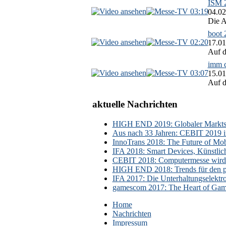
ISM 2
03:19
04.02
Die A
boot 
02:20
17.01
Auf d
imm c
03:07
15.01
Auf d
aktuelle Nachrichten
HIGH END 2019: Globaler Marktsch
Aus nach 33 Jahren: CEBIT 2019 i
InnoTrans 2018: The Future of Mobi
IFA 2018: Smart Devices, Künstlic
CEBIT 2018: Computermesse wird 
HIGH END 2018: Trends für den p
IFA 2017: Die Unterhaltungselektr
gamescom 2017: The Heart of Gami
Home
Nachrichten
Impressum