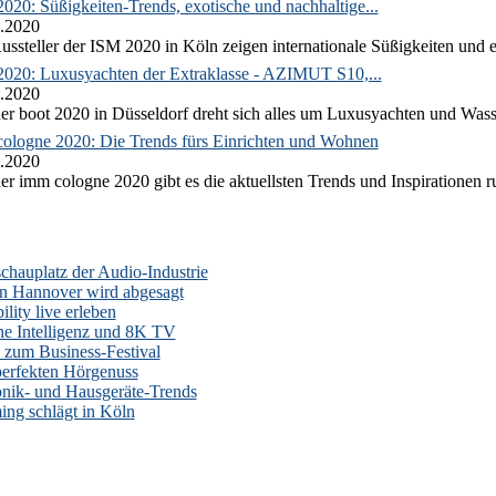
020: Süßigkeiten-Trends, exotische und nachhaltige...
.2020
ussteller der ISM 2020 in Köln zeigen internationale Süßigkeiten und e
2020: Luxusyachten der Extraklasse - AZIMUT S10,...
.2020
er boot 2020 in Düsseldorf dreht sich alles um Luxusyachten und Wass
ologne 2020: Die Trends fürs Einrichten und Wohnen
.2020
er imm cologne 2020 gibt es die aktuellsten Trends und Inspirationen 
auplatz der Audio-Industrie
n Hannover wird abgesagt
lity live erleben
he Intelligenz und 8K TV
zum Business-Festival
erfekten Hörgenuss
onik- und Hausgeräte-Trends
ng schlägt in Köln