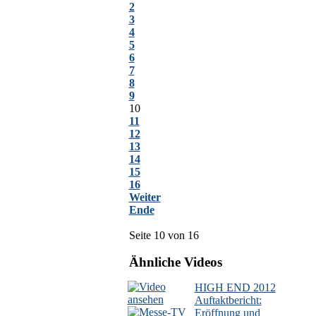
2
3
4
5
6
7
8
9
10
11
12
13
14
15
16
Weiter
Ende
Seite 10 von 16
Ähnliche Videos
HIGH END 2012
Auftaktbericht:
Eröffnung und