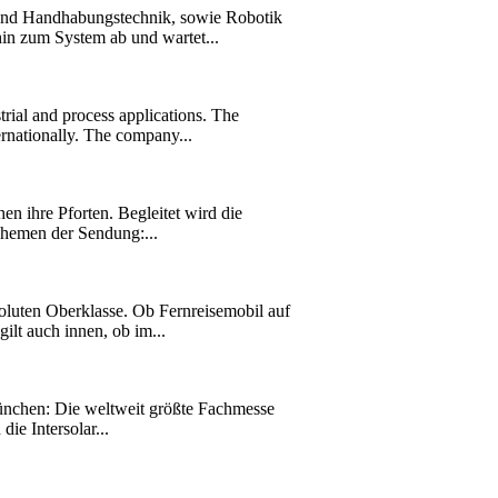
und Handhabungstechnik, sowie Robotik
hin zum System ab und wartet...
rial and process applications. The
rnationally. The company...
en ihre Pforten. Begleitet wird die
hemen der Sendung:...
uten Oberklasse. Ob Fernreisemobil auf
lt auch innen, ob im...
ünchen: Die weltweit größte Fachmesse
ie Intersolar...