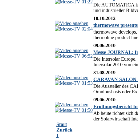
01:22
Die AUTOMATICA ist e
und industrieller Bild
10.10.2012
thermowave presents 
02:04
thermowave develops, m
thermoline product lin
09.06.2010
Messe-JOURNAL: Inte
06:52
Die Intersolar Europe,
Intersolar 2010 von 
31.08.2019
CARAVAN SALON 201
01:53
Die Aussteller des CA
Omnibusbasis oder Expe
09.06.2010
Eröffnungsbericht I
01:50
Ab heute richtet sich
der Solarwirtschaft Int
Start
Zurück
1