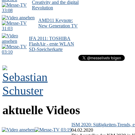
Creativity and the digital
Revolution
33:08
AMD11 Keynote:
New Generation TV
31:03
IFA 2011: TOSHIBA
FlashAir - erste WLAN
SD-Speicherkarte
03:10
aktuelle Videos
ISM 2020: Süßigkeiten-Trends, ex
03:19
04.02.2020