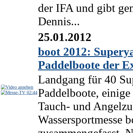
der IFA und gibt g
Dennis...
25.01.2012
boot 2012: Superya
Paddelboote der Ex
Landgang für 40 Sup
Paddelboote, einige
02:44
Tauch- und Angelzub
Wassersportmesse bo
zusammengefasst. Ne