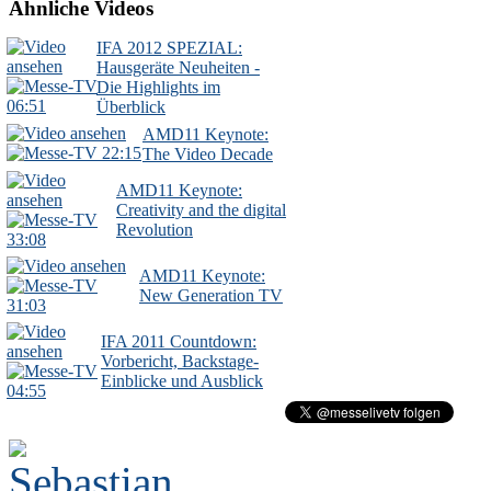
Ähnliche Videos
IFA 2012 SPEZIAL:
Hausgeräte Neuheiten -
Die Highlights im
06:51
Überblick
AMD11 Keynote:
22:15
The Video Decade
AMD11 Keynote:
Creativity and the digital
Revolution
33:08
AMD11 Keynote:
New Generation TV
31:03
IFA 2011 Countdown:
Vorbericht, Backstage-
Einblicke und Ausblick
04:55