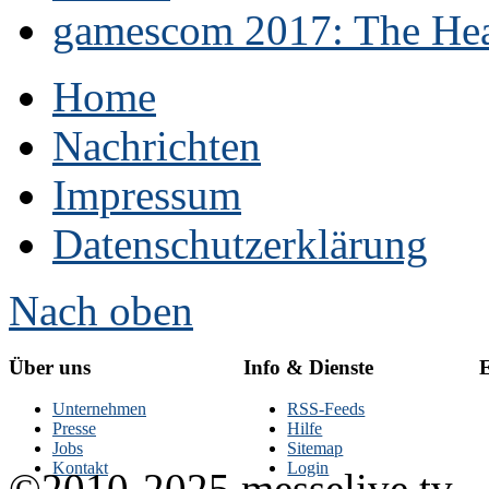
gamescom 2017: The Hear
Home
Nachrichten
Impressum
Datenschutzerklärung
Nach oben
Über uns
Info & Dienste
E
Unternehmen
RSS-Feeds
Presse
Hilfe
Jobs
Sitemap
Kontakt
Login
©2010-2025 messelive.tv -